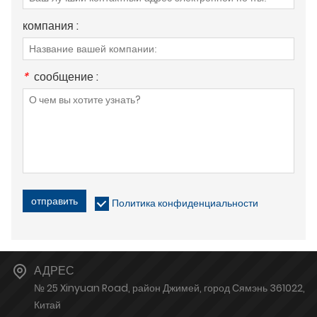
компания :
*
сообщение :
отправить
Политика конфиденциальности
АДРЕС
№ 25 Xinyuan Road, район Джимей, город Сямэнь 361022,
Китай