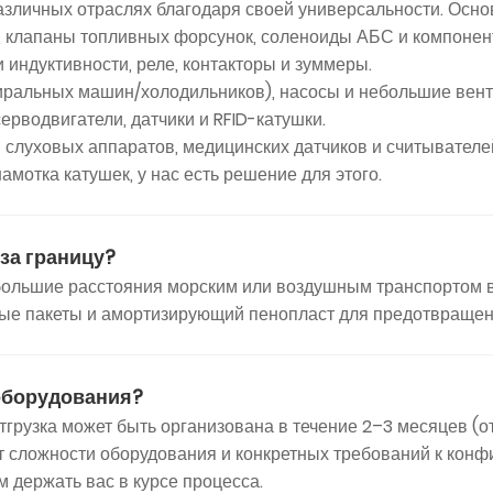
личных отраслях благодаря своей универсальности. Осно
 клапаны топливных форсунок, соленоиды АБС и компонен
 индуктивности, реле, контакторы и зуммеры.
тиральных машин/холодильников), насосы и небольшие вент
рводвигатели, датчики и RFID-катушки.
 слуховых аппаратов, медицинских датчиков и считывателе
амотка катушек, у нас есть решение для этого.
за границу?
а большие расстояния морским или воздушным транспортом
ные пакеты и амортизирующий пенопласт для предотвращен
 оборудования?
тгрузка может быть организована в течение 2–3 месяцев (
от сложности оборудования и конкретных требований к кон
 держать вас в курсе процесса.