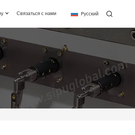
оу
Связаться с нами
Pусский