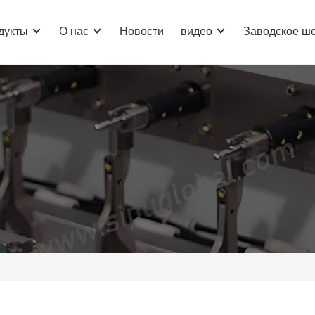
дукты
О нас
Новости
видео
Заводское ш